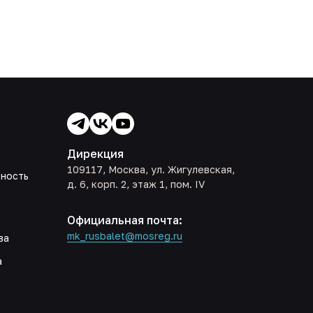
Дирекция
109117, Москва, ул. Жигулевская,
ьность
д. 6, корп. 2, этаж 1, пом. IV
Официальная почта:
mk_rusbalet@mosreg.ru
ва
а