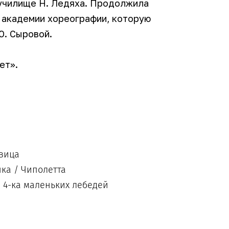
 училище Н. Ледяха. Продолжила
 академии хореографии, которую
Ю. Сыровой.
ет».
авица
ка / Чиполетта
/ 4-ка маленьких лебедей