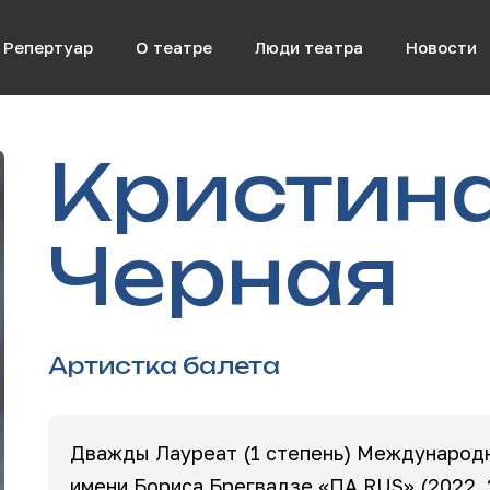
Репертуар
О театре
Люди театра
Новости
Кристин
Черная
Артистка балета
Дважды Лауреат (1 степень) Международ
имени Бориса Брегвадзе «ПА.RUS» (2022, 