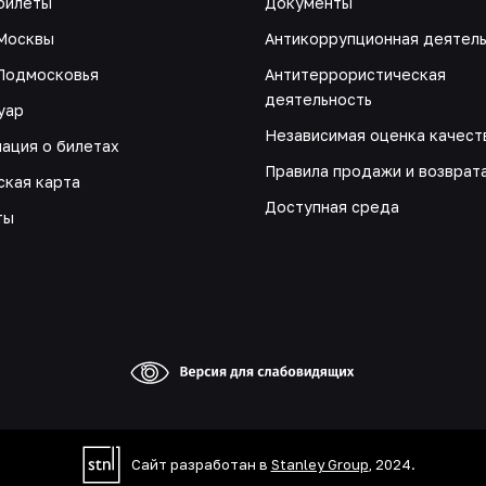
билеты
Документы
Москвы
Антикоррупционная деятел
Подмосковья
Антитеррористическая
деятельность
уар
Независимая оценка качест
ация о билетах
Правила продажи и возврат
ская карта
Доступная среда
ты
Сайт разработан в
Stanley Group
, 2024.