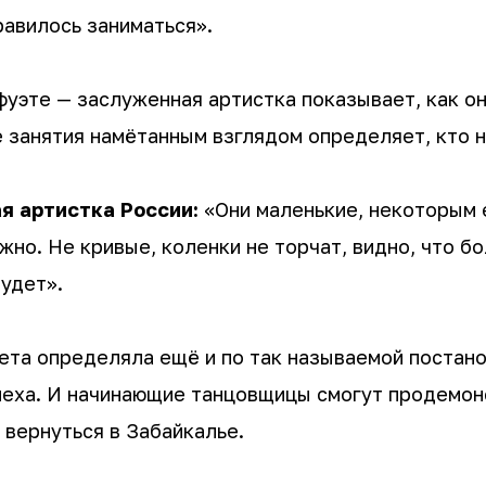
равилось заниматься».
фуэте — заслуженная артистка показывает, как он
 занятия намётанным взглядом определяет, кто не
я артистка России:
«Они маленькие, некоторым е
жно. Не кривые, коленки не торчат, видно, что б
будет».
та определяла ещё и по так называемой постанов
спеха. И начинающие танцовщицы смогут продемон
вернуться в Забайкалье.