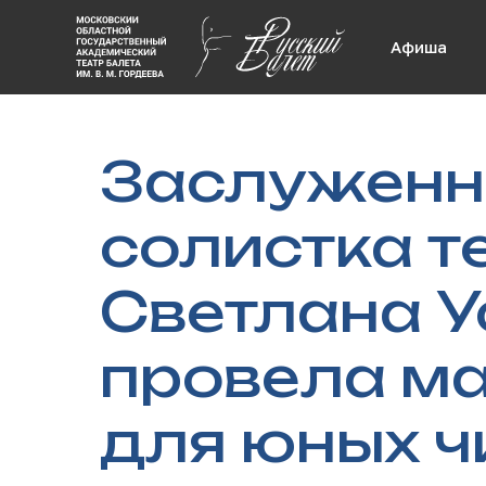
Афиша
Заслуженна
солистка т
Светлана 
провела ма
для юных ч