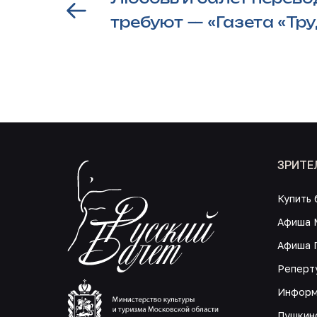
требуют — «Газета «Тр
ЗРИТЕ
Купить 
Афиша 
Афиша 
Реперт
Информ
Пушкин