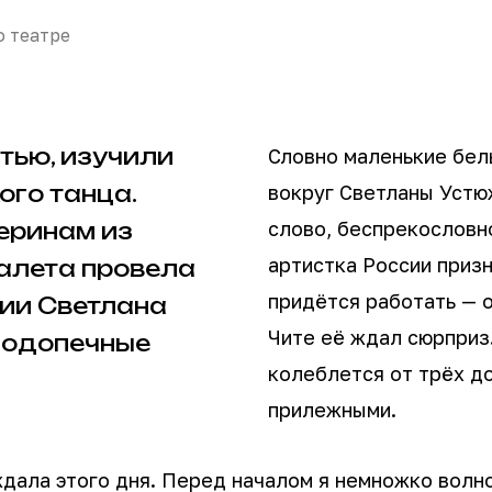
о театре
тью, изучили
Словно маленькие бел
ого танца.
вокруг Светланы Устю
слово, беспрекословн
еринам из
артистка России призн
алета провела
придётся работать — 
ии Светлана
Чите её ждал сюрприз
 подопечные
колеблется от трёх до
прилежными.
дала этого дня. Перед началом я немножко волно