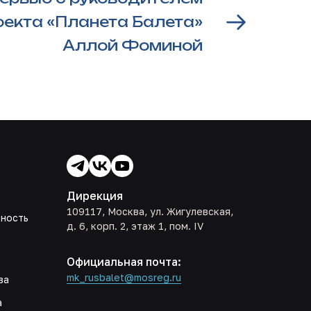
оекта «Планета Балета»
Аллой Фоминой
Дирекция
109117, Москва, ул. Жигулевская,
ьность
д. 6, корп. 2, этаж 1, пом. IV
Официальная почта:
mk_rusbalet@mosreg.ru
ва
а