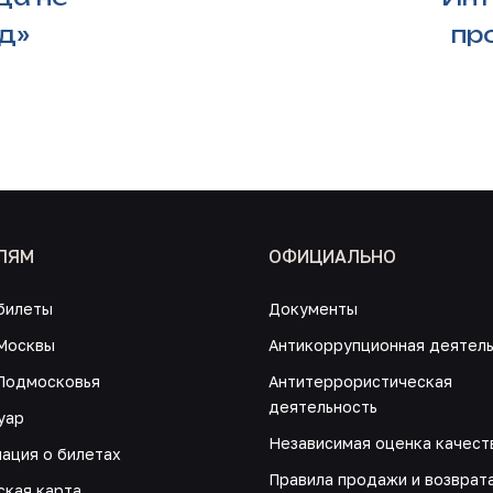
уд»
пр
ЛЯМ
ОФИЦИАЛЬНО
билеты
Документы
Москвы
Антикоррупционная деятел
Подмосковья
Антитеррористическая
деятельность
уар
Независимая оценка качест
ация о билетах
Правила продажи и возврат
ская карта