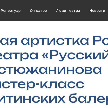
Репертуар
О театре
Люди театра
Новости
я артистка Ро
еатра «Русски
Устюжанинова
стер-класс
итинских бале