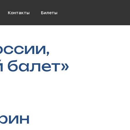
Контакты
Билеты
ссии,
й балет»
рин