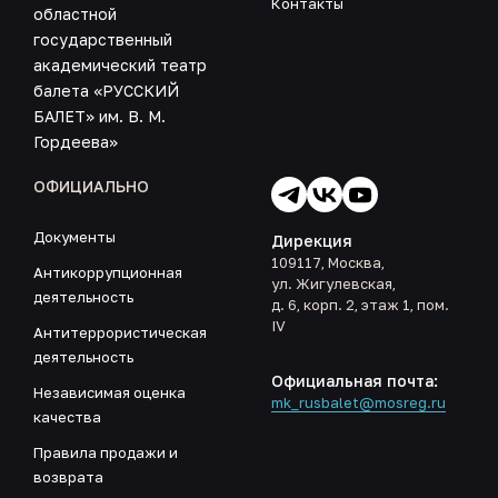
Контакты
областной
государственный
академический театр
балета «РУССКИЙ
БАЛЕТ» им. В. М.
Гордеева»
ОФИЦИАЛЬНО
Документы
Дирекция
109117, Москва,
Антикоррупционная
ул. Жигулевская,
деятельность
д. 6, корп. 2, этаж 1, пом.
IV
Антитеррористическая
деятельность
Официальная почта:
Независимая оценка
mk_rusbalet@mosreg.ru
качества
Правила продажи и
возврата